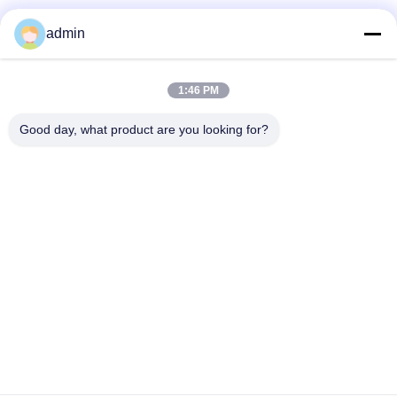
En Elk Jaar Werden 10 Miljoen Capsules Over De Hele
admin
Wereld Verkocht.Het Heeft 4 Normale Standaard 10 Inch
Softgel Inkapselingsmachine En 1000L Materiaal
1:46 PM
Bereiding Systeem En 1500L Gelatine Smelting Systeem
Van Jangli Machines..
Good day, what product are you looking for?
Wuxi Jangli Machinery Co., Ltd.
jack@jangli-equipment.com
86-510-85189486
No 99, Jinxi Road, Binhu, W
uxi, Jiangsu, China