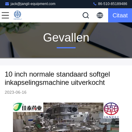
jack@jangli-equipment.com
86-510-85189486
Citaat
Gevallen
10 inch normale standaard softgel
inkapselingsmachine uitverkocht
2023-06-16