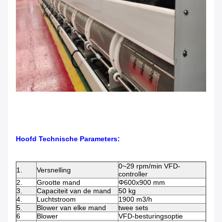
Hoofd Technische Parameters:
0~29 rpm/min VFD-
1.
Versnelling
controller
2.
Grootte mand
Φ600x900 mm
3.
Capaciteit van de mand
50 kg
4.
Luchtstroom
1900 m3/h
5.
Blower van elke mand
twee sets
6
Blower
VFD-besturingsoptie