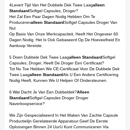
4Levert Tijd Van Het Dubbele Dek Twee Laag
Alleen
Standaard
Softgel Capsules, Droger?
Het Zal Een Paar Dagen Nodig Hebben Om Te
Produceren
Alleen Standaard
Softgel Capsules Droger Van
Nul.
Op Basis Van Onze Werkcapaciteit, Heeft Het Ongeveer 60
Dagen Nodig. Het Is Ook Gebaseerd Op De Hoeveelheid En
Aankoop Vereiste.
5 Doen Dubbele Dek Twee Laag
Alleen Standaard
Softgel
Capsules, Droger, Heeft De Droger Een Certificaat?
Tot Nu Toe Hebben We CE-Certificaat Voor De Dubbele Dek
Twee Laag
Alleen Standaard
Als U Een Andere Certificering
Nodig Heeft, Kunnen We U Helpen Of Ondersteunen.
6 Wat Dacht Je Van Een Dubbeldek?
Alleen
Standaard
Softgel Capsules Droger Droger
Naverkoopservice?
We Zijn Gespecialiseerd In Het Maken Van Zachte Capsule
Productielijn Gerelateerde Apparatuur.Geef De Eerste
Oplossingen Binnen 24 UurU Kunt Communiceren Via