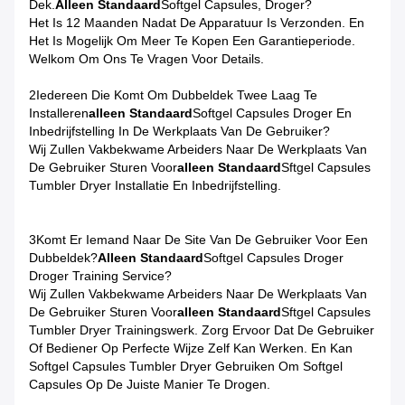
Dek.
Alleen Standaard
Softgel Capsules, Droger?
Het Is 12 Maanden Nadat De Apparatuur Is Verzonden. En
Het Is Mogelijk Om Meer Te Kopen Een Garantieperiode.
Welkom Om Ons Te Vragen Voor Details.
2Iedereen Die Komt Om Dubbeldek Twee Laag Te
Installeren
Alleen Standaard
Softgel Capsules Droger En
Inbedrijfstelling In De Werkplaats Van De Gebruiker?
Wij Zullen Vakbekwame Arbeiders Naar De Werkplaats Van
De Gebruiker Sturen Voor
Alleen Standaard
Sftgel Capsules
Tumbler Dryer Installatie En Inbedrijfstelling.
3Komt Er Iemand Naar De Site Van De Gebruiker Voor Een
Dubbeldek?
Alleen Standaard
Softgel Capsules Droger
Droger Training Service?
Wij Zullen Vakbekwame Arbeiders Naar De Werkplaats Van
De Gebruiker Sturen Voor
Alleen Standaard
Sftgel Capsules
Tumbler Dryer Trainingswerk. Zorg Ervoor Dat De Gebruiker
Of Bediener Op Perfecte Wijze Zelf Kan Werken. En Kan
Softgel Capsules Tumbler Dryer Gebruiken Om Softgel
Capsules Op De Juiste Manier Te Drogen.