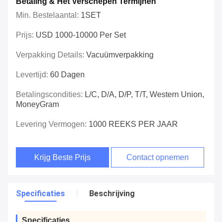
Betaling & Het Verschepen Termijnen
Min. Bestelaantal:
1SET
Prijs:
USD 1000-10000 Per Set
Verpakking Details:
Vacuümverpakking
Levertijd:
60 Dagen
Betalingscondities:
L/C, D/A, D/P, T/T, Western Union,
MoneyGram
Levering Vermogen:
1000 REEKS PER JAAR
Krijg Beste Prijs
Contact opnemen
Specificaties
Beschrijving
Specificaties