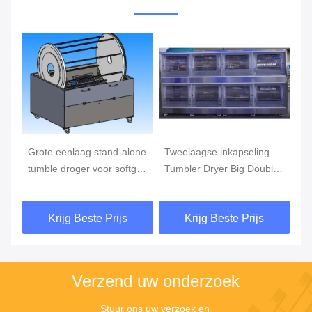
Vi
Grote eenlaag stand-alone
Tweelaagse inkapseling
Kl
er
tumble droger voor softgel
Tumbler Dryer Big Double
in
l
capsules drogen
Deck Voor Softgel
dr
Capsules Drogen
so
Krijg Beste Prijs
Krijg Beste Prijs
Verzend uw onderzoek
Stuur ons uw verzoek en 