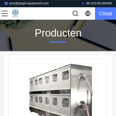
jack@jangli-equipment.com
86-510-85189486
Citaat
Producten