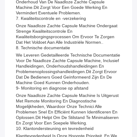
Onderhoud Van De Naadloze Zachte Capsule
Machine.Dit Zorgt Voor Een Goede Werking En
Vermindert Eventuele Problemen.
7. Kwaliteitscontrole en -verzekering
Onze Naadloze Zachte Capsule Machine Ondergaat
Strenge Kwaliteitscontrole En
Kwaliteitsborgingsprocessen Om Ervoor Te Zorgen
Dat Het Voldoet Aan Alle Industriële Normen..
8. Technische documentatie
We Leveren Gedetailleerde Technische Documentatie
Voor De Naadloze Zachte Capsule Machine, Inclusief
Handleidingen, Onderhoudshandleidingen En
Problemenoplossingshandleidingen.Dit Zorgt Ervoor
Dat De Bedieners Goed Geïnformeerd Zijn En De
Machine Goed Kunnen Onderhouden.
9- Monitoring en diagnose op afstand
Onze Naadloze Zachte Capsule Machine Is Uitgerust
Met Remote Monitoring En Diagnostische
Mogelijkheden, Waardoor Onze Technici Alle
Problemen Snel En Efficiënt Kunnen Identificeren En
Oplossen.Dit Helpt Om De Stilstand Te Minimaliseren
En Zorgt Voor Een Soepele Werking.
10. Klantondersteuning en tevredenheid
Klanttevredenheid Is Onze Hoogste Prioriteit, En We