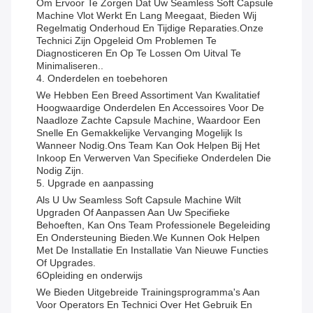
Om Ervoor Te Zorgen Dat Uw Seamless Soft Capsule
Machine Vlot Werkt En Lang Meegaat, Bieden Wij
Regelmatig Onderhoud En Tijdige Reparaties.Onze
Technici Zijn Opgeleid Om Problemen Te
Diagnosticeren En Op Te Lossen Om Uitval Te
Minimaliseren..
4. Onderdelen en toebehoren
We Hebben Een Breed Assortiment Van Kwalitatief
Hoogwaardige Onderdelen En Accessoires Voor De
Naadloze Zachte Capsule Machine, Waardoor Een
Snelle En Gemakkelijke Vervanging Mogelijk Is
Wanneer Nodig.Ons Team Kan Ook Helpen Bij Het
Inkoop En Verwerven Van Specifieke Onderdelen Die
Nodig Zijn.
5. Upgrade en aanpassing
Als U Uw Seamless Soft Capsule Machine Wilt
Upgraden Of Aanpassen Aan Uw Specifieke
Behoeften, Kan Ons Team Professionele Begeleiding
En Ondersteuning Bieden.We Kunnen Ook Helpen
Met De Installatie En Installatie Van Nieuwe Functies
Of Upgrades.
6Opleiding en onderwijs
We Bieden Uitgebreide Trainingsprogramma's Aan
Voor Operators En Technici Over Het Gebruik En