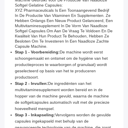
Machine Gebruikt Voor De Productie Van Naadloze
Softgel Gelatine Capsules:
XYZ Pharmaceuticals Is Een Toonaangevend Bedrijf
In De Productie Van Vitaminen En Supplementen. Ze
Hebben Onlangs Een Nieuw Product Gelanceerd, Een
Multivitaminesupplement In De Vorm Van Naadloze
Softgel Capsules.Om Aan De Vraag Te Voldoen En De
Kwaliteit Van Hun Product Te Behouden, Hebben Ze
Besloten Om Te Investeren In Een Naadloze Zachte
Capsule Machine.
Stap 1 - Voorbereiding:
De machine wordt eerst
schoongemaakt en ontsmet om de hygiëne van het
productieproces te waarborgen.of granulaat) wordt
geselecteerd op basis van het te produceren
productsoort.
Stap 2 - Invullen:
De ingrediënten van het
multivitaminesupplement worden bereid en in de
hopper van de machine gevuld, waarna de machine
de softgelcapsules automatisch vult met de precieze
hoeveelheid mengsel.
Stap 3 - Inkapseling:
Vervolgens worden de gevulde
capsules ingekapseld met behulp van de
geavanceerde technologie van de machine, die zorgt