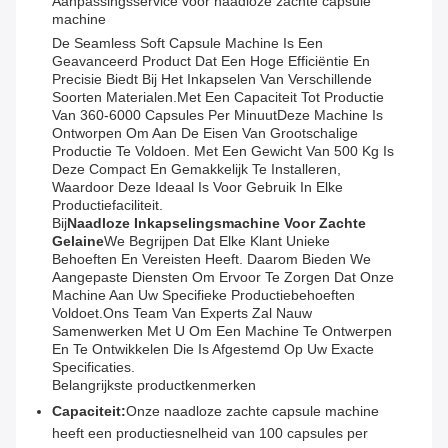
Aanpassingsservice voor naadloze zachte capsule
machine
De Seamless Soft Capsule Machine Is Een
Geavanceerd Product Dat Een Hoge Efficiëntie En
Precisie Biedt Bij Het Inkapselen Van Verschillende
Soorten Materialen.met Een Capaciteit Tot Productie
Van 360-6000 Capsules Per MinuutDeze Machine Is
Ontworpen Om Aan De Eisen Van Grootschalige
Productie Te Voldoen. Met Een Gewicht Van 500 Kg Is
Deze Compact En Gemakkelijk Te Installeren,
Waardoor Deze Ideaal Is Voor Gebruik In Elke
Productiefaciliteit.
Bij
Naadloze Inkapselingsmachine Voor Zachte
Gelaine
We Begrijpen Dat Elke Klant Unieke
Behoeften En Vereisten Heeft. Daarom Bieden We
Aangepaste Diensten Om Ervoor Te Zorgen Dat Onze
Machine Aan Uw Specifieke Productiebehoeften
Voldoet.Ons Team Van Experts Zal Nauw
Samenwerken Met U Om Een Machine Te Ontwerpen
En Te Ontwikkelen Die Is Afgestemd Op Uw Exacte
Specificaties.
Belangrijkste productkenmerken
Capaciteit:
Onze naadloze zachte capsule machine
heeft een productiesnelheid van 100 capsules per