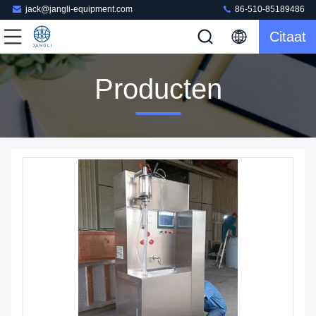
jack@jangli-equipment.com
86-510-85189486
Citaat
Producten