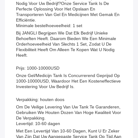
Nodig Voor Uw Bedrijf?Onze Service Tank Is De
Perfecte Oplossing Voor Het Opslaan En
Transporteren Van Gel En Medicijnen Met Gemak En
Efficiëntie.
Minimale bestelhoeveelheid: 1 set
Bij JANGLI Begrijpen We Dat Elk Bedrijf Unieke
Behoeften Heeft. Daarom Bieden We Een Minimale
Orderhoeveelheid Van Slechts 1 Set, Zodat U De
Flexibiliteit Heeft Om Alleen Te Kopen Wat U Nodig
Heeft.
Prijs: 1000-10000USD
Onze Gel/medicijn Tank Is Concurrerend Geprijsd Op
1000-10000USD, Waardoor Het Een Kosteneffectieve
Investering Voor Uw Bedrijf Is.
Verpakking: houten doos
Om De Veilige Levering Van Uw Tank Te Garanderen,
Gebruiken We Houten Dozen Van Hoge Kwaliteit Voor
De Verpakking.
Levertijd: 10-60 dagen
Met Een Levertijd Van 10-60 Dagen, Kunt U Er Zeker
Van Zijn Dat Uw Aangepaste Service Tank Op Tijd Aan