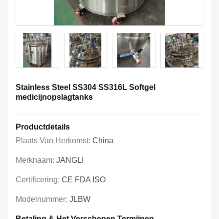
Stainless Steel SS304 SS316L Softgel
medicijnopslagtanks
Productdetails
Plaats Van Herkomst:
China
Merknaam:
JANGLI
Certificering:
CE FDA ISO
Modelnummer:
JLBW
Betaling & Het Verschepen Termijnen