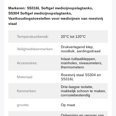
Markeren:
SS316L Softgel medicijnopslagtanks
,
SS304 Softgel medicijnopslagtanks
,
Vasthoudingstoestellen voor medicijnen van roestvrij
staal
Temperatuurbereik:
20°C tot 120°C
Drukverlagend klep,
Veiligheidskenmerken:
noodluik, aardingsdraad
Inlaat-/uitlaatkleppen,
Accessoires:
manholes, niveaumeters,
thermometers
Roestvrij staal SS304 en
Materiaal:
SS316L
Drie-laagse isolatie,
Kenmerken:
makkelijk schoon te maken,
corrosiebestendig
grootte:
Op maat
Opberging en vervoer van