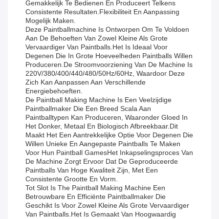
Gemakkelijk Te Bedienen En Produceert Telkens
Consistente Resultaten.flexibiliteit En Aanpassing
Mogelijk Maken.
Deze Paintballmachine Is Ontworpen Om Te Voldoen
Aan De Behoeften Van Zowel Kleine Als Grote
Vervaardiger Van Paintballs.Het Is Ideaal Voor
Degenen Die In Grote Hoeveelheden Paintballs Willen
Produceren.De Stroomvoorziening Van De Machine Is
220V/380/400/440/480/50Hz/60Hz, Waardoor Deze
Zich Kan Aanpassen Aan Verschillende
Energiebehoeften.
De Paintball Making Machine Is Een Veelzijdige
Paintballmaker Die Een Breed Scala Aan
Paintballtypen Kan Produceren, Waaronder Gloed In
Het Donker, Metaal En Biologisch Afbreekbaar.Dit
Maakt Het Een Aantrekkelijke Optie Voor Degenen Die
Willen Unieke En Aangepaste Paintballs Te Maken
Voor Hun Paintball GamesHet Inkapselingsproces Van
De Machine Zorgt Ervoor Dat De Geproduceerde
Paintballs Van Hoge Kwaliteit Zijn, Met Een
Consistente Grootte En Vorm.
Tot Slot Is The Paintball Making Machine Een
Betrouwbare En Efficiënte Paintballmaker Die
Geschikt Is Voor Zowel Kleine Als Grote Vervaardiger
Van Paintballs.Het Is Gemaakt Van Hoogwaardig