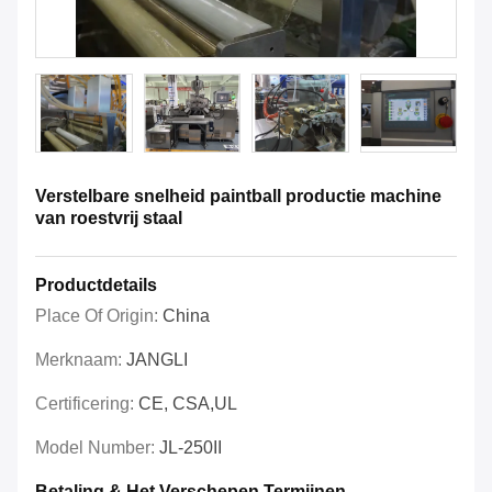
Verstelbare snelheid paintball productie machine
van roestvrij staal
Productdetails
Place Of Origin:
China
Merknaam:
JANGLI
Certificering:
CE, CSA,UL
Model Number:
JL-250II
Betaling & Het Verschepen Termijnen