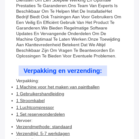
Diensten Om Een Soepele Werking En Optimale
Prestaties Te Garanderen.Ons Team Van Experts Is
Beschikbaar Om Te Helpen Met De InstallatieHet
Bedrijf Biedt Ook Trainingen Aan Voor Gebruikers Om
Een Veilig En Efficiënt Gebruik Van Het Product Te
Garanderen.We Bieden Regelmatige Software
Updates En Vervangende Onderdelen Om De
Machine Optimaal Te Laten Werken.Onze Toewijding
Aan Klanttevredenheid Betekent Dat We Altijd
Beschikbaar Zijn Om Vragen Te Beantwoorden En
Oplossingen Te Bieden Voor Eventuele Problemen.
Verpakking en verzending:
Verpakking:
1 Machine voor het maken van paintballen
1 Gebruikershandleiding
1 Stroomkabel
1 Luchtcompressor
1 Set reserveonderdelen
Vervoer:
Verzendmethode: standaard
Verzendtijd: 5-7 werkdagen