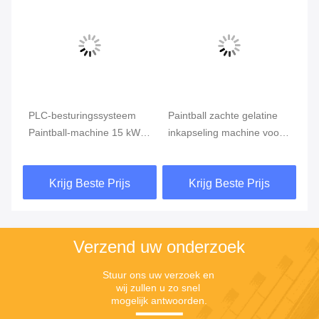
PLC-besturingssysteem
Paintball zachte gelatine
30
Paintball-machine 15 kW
inkapseling machine voor
ma
voor grote commerciële
40 inch 50 inch 68 inch
22
productie
ballen
Krijg Beste Prijs
Krijg Beste Prijs
Verzend uw onderzoek
Stuur ons uw verzoek en 
wij zullen u zo snel 
mogelijk antwoorden.