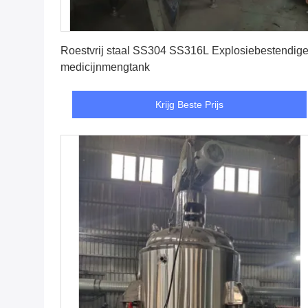
Krijg Beste Prijs
Roestvrij staal SS304 SS316L Explosiebestendig
medicijnmengtank
Krijg Beste Prijs