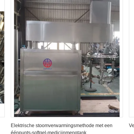
Krijg Beste Prijs
Elektrische stoomverwarmingsmethode met een
Ve
éénpunts-softgel-medicijnmengtank