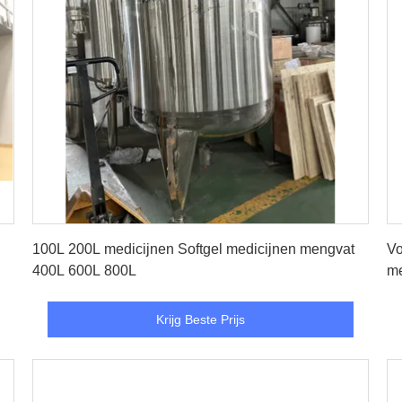
Krijg Beste Prijs
100L 200L medicijnen Softgel medicijnen mengvat
Vo
400L 600L 800L
me
Krijg Beste Prijs