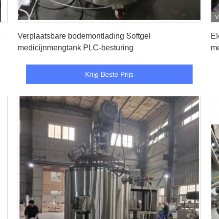
V
Krijg Beste Prijs
e
Verplaatsbare bodemontlading Softgel
El
medicijnmengtank PLC-besturing
me
Krijg Beste Prijs