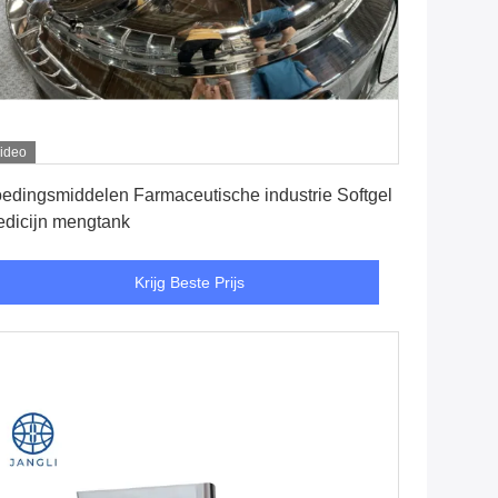
ideo
Krijg Beste Prijs
edingsmiddelen Farmaceutische industrie Softgel
dicijn mengtank
Krijg Beste Prijs