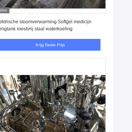
ideo
Krijg Beste Prijs
ektrische stoomverwarming Softgel medicijn
ngtank roestvrij staal waterkoeling
Krijg Beste Prijs