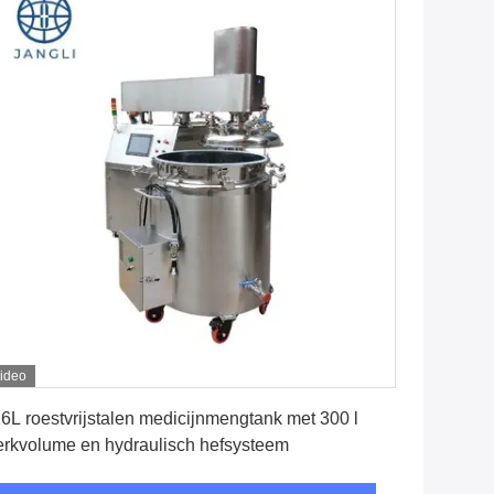
ideo
Krijg Beste Prijs
6L roestvrijstalen medicijnmengtank met 300 l
rkvolume en hydraulisch hefsysteem