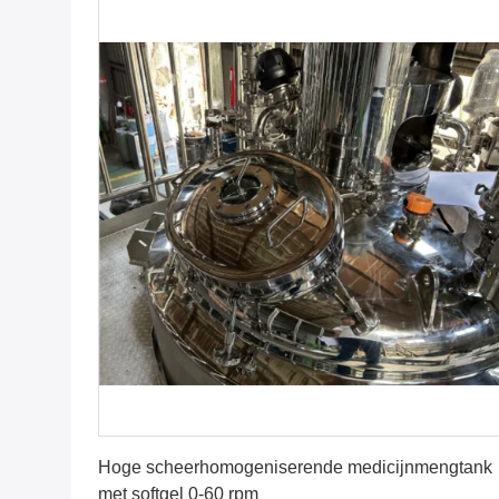
Krijg Beste Prijs
Hoge scheerhomogeniserende medicijnmengtank
met softgel 0-60 rpm