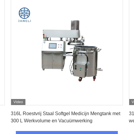
Video
V
Krijg Beste Prijs
316L Roestvrij Staal Softgel Medicijn Mengtank met
31
300 L Werkvolume en Vacuümwerking
we