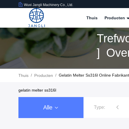
Wuxi Jangli Machinery Co., Ltd.
Thuis
Producten
Trefw
] Ove
/
/
Gelatin Melter Ss316l Online Fabrikan
Thuis
Producten
gelatin melter ss316l
Alle
Type:
De Machine van de Softgelinkapseling
Softgel capsul