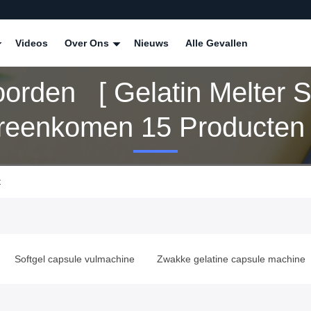
Videos
Over Ons
Nieuws
Alle Gevallen
oorden [ Gelatin Melter 
reenkomen 15 Producten
t
e vulmachine
Zwakke gelatine capsule machine
Soft gel caps