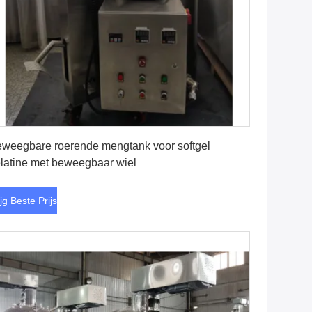
Krijg Beste Prijs
weegbare roerende mengtank voor softgel
latine met beweegbaar wiel
ijg Beste Prijs