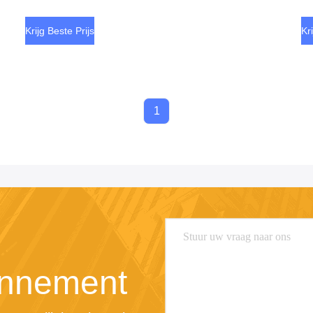
Krijg Beste Prijs
Kr
1
nnement