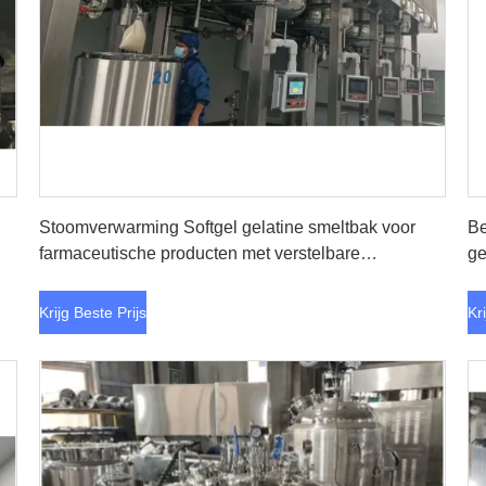
Krijg Beste Prijs
Stoomverwarming Softgel gelatine smeltbak voor
Be
farmaceutische producten met verstelbare
ge
mengsnelheid
Krijg Beste Prijs
Kr