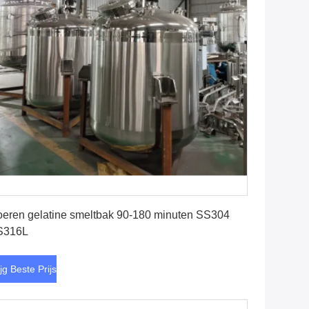
Krijg Beste Prijs
eren gelatine smeltbak 90-180 minuten SS304
S316L
ijg Beste Prijs