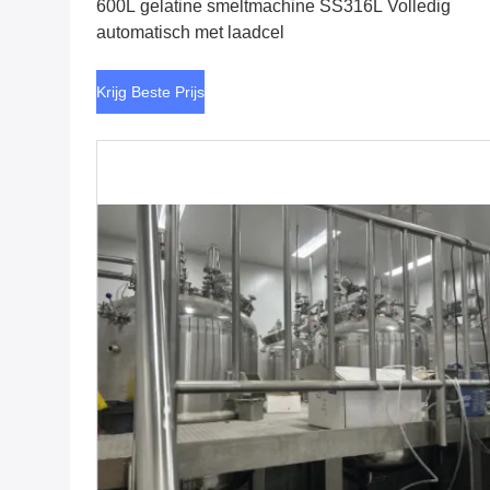
600L gelatine smeltmachine SS316L Volledig
automatisch met laadcel
Krijg Beste Prijs