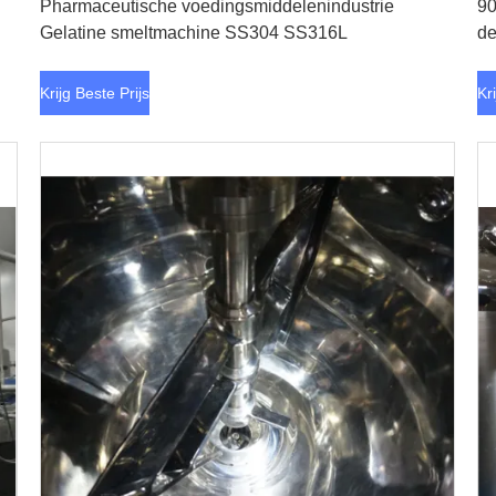
Pharmaceutische voedingsmiddelenindustrie
90
Gelatine smeltmachine SS304 SS316L
de
Krijg Beste Prijs
Kr