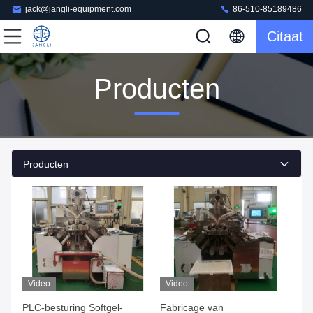
jack@jangli-equipment.com
86-510-85189486
Citaat
Producten
Producten
Video
Video
PLC-besturing Softgel-
Fabricage van