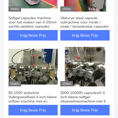
Video
Video
Softgel capsules machine
Vlekvrye staal capsule
voor het maken van 4-20mm
vulmachine voor ronde /
zachte gelatine capsules
ovale / langwerpige capsules
Krijg Beste Prijs
Krijg Beste Prijs
Video
Video
80-1500 stuks/min
5000-100000 capsules/h 4
Vullingssnelheid 4 inch kleine
inch kleine softgel
softgel machine met en
inkapselingsmachine met 4
220V/380V/50HZ/60HZ
kW vulsnelheid
spanning
Krijg Beste Prijs
Krijg Beste Prijs