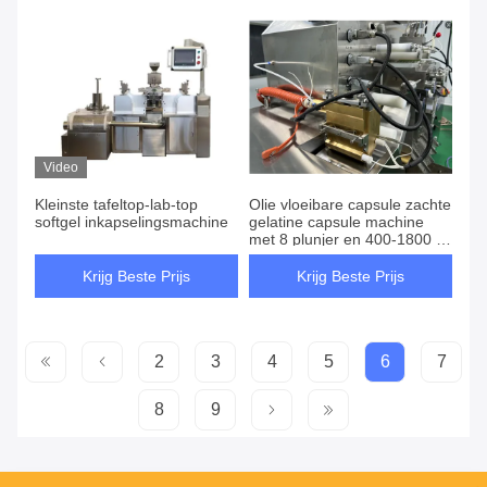
Video
Kleinste tafeltop-lab-top
Olie vloeibare capsule zachte
softgel inkapselingsmachine
gelatine capsule machine
met 8 plunjer en 400-1800 kg
capaciteit voor mechanische
capsule uitstoten
Krijg Beste Prijs
Krijg Beste Prijs
2
3
4
5
6
7
8
9