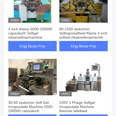
Video
Video
4 inch Kleine 5000-100000
80-1500 stuks/min
capsules/h Softgel
Vullingssnelheid Kleine 4 inch
inkapselingsmachine
softgel inkapselingsmachine
1400*800*1500mm Werktijd
voor O & O productiesnelheid
7 dagen en 24 uur
Krijg Beste Prijs
Krijg Beste Prijs
Video
Video
30-60 stuks/min Soft Gel
220V 1 Phage Softgel
Incapsulatie Machine 5000-
Incapsulatie Machine
200000 capsules/h
Kleinste tafelblad