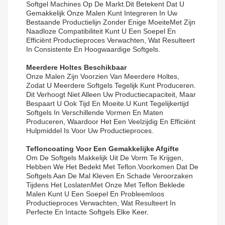
Softgel Machines Op De Markt.Dit Betekent Dat U
Gemakkelijk Onze Malen Kunt Integreren In Uw
Bestaande Productielijn Zonder Enige MoeiteMet Zijn
Naadloze Compatibiliteit Kunt U Een Soepel En
Efficiënt Productieproces Verwachten, Wat Resulteert
In Consistente En Hoogwaardige Softgels.
Meerdere Holtes Beschikbaar
Onze Malen Zijn Voorzien Van Meerdere Holtes,
Zodat U Meerdere Softgels Tegelijk Kunt Produceren.
Dit Verhoogt Niet Alleen Uw Productiecapaciteit, Maar
Bespaart U Ook Tijd En Moeite.u Kunt Tegelijkertijd
Softgels In Verschillende Vormen En Maten
Produceren, Waardoor Het Een Veelzijdig En Efficiënt
Hulpmiddel Is Voor Uw Productieproces.
Tefloncoating Voor Een Gemakkelijke Afgifte
Om De Softgels Makkelijk Uit De Vorm Te Krijgen,
Hebben We Het Bedekt Met Teflon.voorkomen Dat De
Softgels Aan De Mal Kleven En Schade Veroorzaken
Tijdens Het LoslatenMet Onze Met Teflon Beklede
Malen Kunt U Een Soepel En Probleemloos
Productieproces Verwachten, Wat Resulteert In
Perfecte En Intacte Softgels Elke Keer.