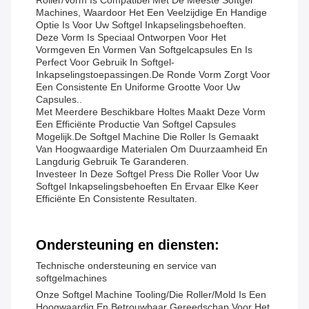
Roller/vorm Is Compatibel Met De Meeste Softgel
Machines, Waardoor Het Een Veelzijdige En Handige
Optie Is Voor Uw Softgel Inkapselingsbehoeften.
Deze Vorm Is Speciaal Ontworpen Voor Het
Vormgeven En Vormen Van Softgelcapsules En Is
Perfect Voor Gebruik In Softgel-
Inkapselingstoepassingen.De Ronde Vorm Zorgt Voor
Een Consistente En Uniforme Grootte Voor Uw
Capsules..
Met Meerdere Beschikbare Holtes Maakt Deze Vorm
Een Efficiënte Productie Van Softgel Capsules
Mogelijk.De Softgel Machine Die Roller Is Gemaakt
Van Hoogwaardige Materialen Om Duurzaamheid En
Langdurig Gebruik Te Garanderen.
Investeer In Deze Softgel Press Die Roller Voor Uw
Softgel Inkapselingsbehoeften En Ervaar Elke Keer
Efficiënte En Consistente Resultaten.
Ondersteuning en diensten:
Technische ondersteuning en service van
softgelmachines
Onze Softgel Machine Tooling/Die Roller/Mold Is Een
Hoogwaardig En Betrouwbaar Gereedschap Voor Het