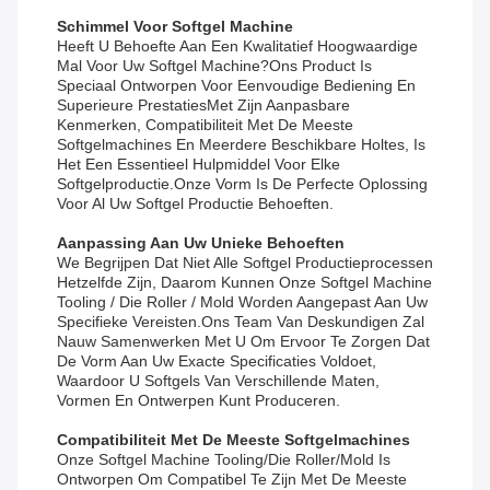
Schimmel Voor Softgel Machine
Heeft U Behoefte Aan Een Kwalitatief Hoogwaardige
Mal Voor Uw Softgel Machine?Ons Product Is
Speciaal Ontworpen Voor Eenvoudige Bediening En
Superieure PrestatiesMet Zijn Aanpasbare
Kenmerken, Compatibiliteit Met De Meeste
Softgelmachines En Meerdere Beschikbare Holtes, Is
Het Een Essentieel Hulpmiddel Voor Elke
Softgelproductie.onze Vorm Is De Perfecte Oplossing
Voor Al Uw Softgel Productie Behoeften.
Aanpassing Aan Uw Unieke Behoeften
We Begrijpen Dat Niet Alle Softgel Productieprocessen
Hetzelfde Zijn, Daarom Kunnen Onze Softgel Machine
Tooling / Die Roller / Mold Worden Aangepast Aan Uw
Specifieke Vereisten.Ons Team Van Deskundigen Zal
Nauw Samenwerken Met U Om Ervoor Te Zorgen Dat
De Vorm Aan Uw Exacte Specificaties Voldoet,
Waardoor U Softgels Van Verschillende Maten,
Vormen En Ontwerpen Kunt Produceren.
Compatibiliteit Met De Meeste Softgelmachines
Onze Softgel Machine Tooling/Die Roller/Mold Is
Ontworpen Om Compatibel Te Zijn Met De Meeste