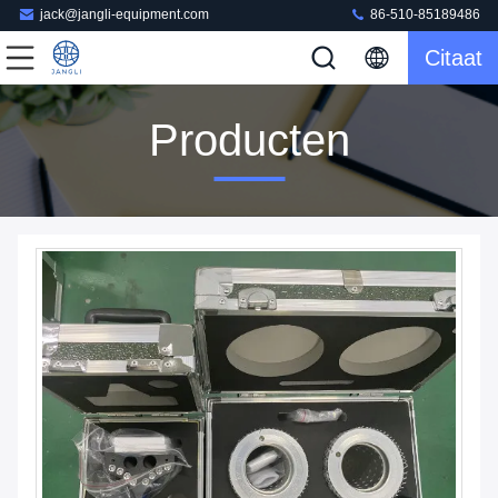
jack@jangli-equipment.com
86-510-85189486
Citaat
Producten