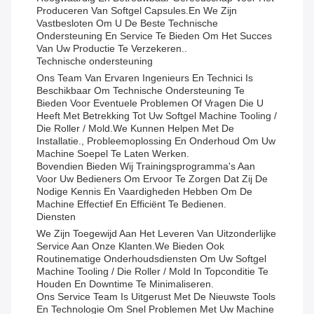
Produceren Van Softgel Capsules.En We Zijn
Vastbesloten Om U De Beste Technische
Ondersteuning En Service Te Bieden Om Het Succes
Van Uw Productie Te Verzekeren..
Technische ondersteuning
Ons Team Van Ervaren Ingenieurs En Technici Is
Beschikbaar Om Technische Ondersteuning Te
Bieden Voor Eventuele Problemen Of Vragen Die U
Heeft Met Betrekking Tot Uw Softgel Machine Tooling /
Die Roller / Mold.We Kunnen Helpen Met De
Installatie., Probleemoplossing En Onderhoud Om Uw
Machine Soepel Te Laten Werken.
Bovendien Bieden Wij Trainingsprogramma's Aan
Voor Uw Bedieners Om Ervoor Te Zorgen Dat Zij De
Nodige Kennis En Vaardigheden Hebben Om De
Machine Effectief En Efficiënt Te Bedienen.
Diensten
We Zijn Toegewijd Aan Het Leveren Van Uitzonderlijke
Service Aan Onze Klanten.We Bieden Ook
Routinematige Onderhoudsdiensten Om Uw Softgel
Machine Tooling / Die Roller / Mold In Topconditie Te
Houden En Downtime Te Minimaliseren.
Ons Service Team Is Uitgerust Met De Nieuwste Tools
En Technologie Om Snel Problemen Met Uw Machine