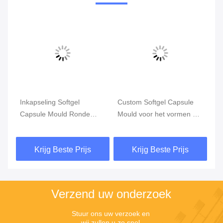
Inkapseling Softgel
Custom Softgel Capsule
Ge
e
Capsule Mould Ronde
Mould voor het vormen en
af
vorm Hoge precisie
vormen van capsules
vo
Krijg Beste Prijs
Krijg Beste Prijs
Verzend uw onderzoek
Stuur ons uw verzoek en 
wij zullen u zo snel 