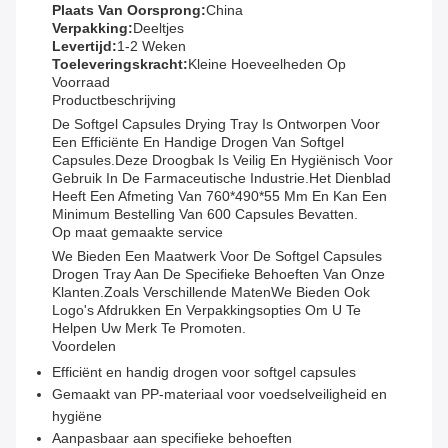
Plaats Van Oorsprong:
China
Verpakking:
Deeltjes
Levertijd:
1-2 Weken
Toeleveringskracht:
Kleine Hoeveelheden Op
Voorraad
Productbeschrijving
De Softgel Capsules Drying Tray Is Ontworpen Voor
Een Efficiënte En Handige Drogen Van Softgel
Capsules.Deze Droogbak Is Veilig En Hygiënisch Voor
Gebruik In De Farmaceutische Industrie.Het Dienblad
Heeft Een Afmeting Van 760*490*55 Mm En Kan Een
Minimum Bestelling Van 600 Capsules Bevatten.
Op maat gemaakte service
We Bieden Een Maatwerk Voor De Softgel Capsules
Drogen Tray Aan De Specifieke Behoeften Van Onze
Klanten.zoals Verschillende MatenWe Bieden Ook
Logo's Afdrukken En Verpakkingsopties Om U Te
Helpen Uw Merk Te Promoten.
Voordelen
Efficiënt en handig drogen voor softgel capsules
Gemaakt van PP-materiaal voor voedselveiligheid en
hygiëne
Aanpasbaar aan specifieke behoeften