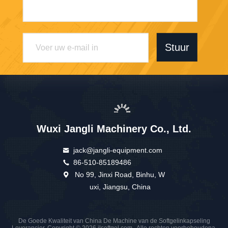
Stuur
Wuxi Jangli Machinery Co., Ltd.
jack@jangli-equipment.com
86-510-85189486
No 99, Jinxi Road, Binhu, W
uxi, Jiangsu, China
De Goede Kwaliteit van China De Machine van de Softgelinkapseling