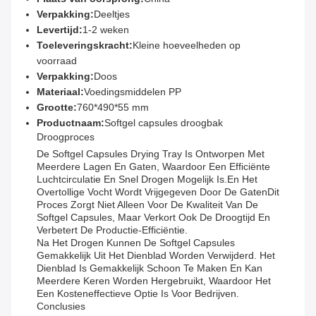
Verpakking:
Deeltjes
Levertijd:
1-2 weken
Toeleveringskracht:
Kleine hoeveelheden op
voorraad
Verpakking:
Doos
Materiaal:
Voedingsmiddelen PP
Grootte:
760*490*55 mm
Productnaam:
Softgel capsules droogbak
Droogproces
De Softgel Capsules Drying Tray Is Ontworpen Met
Meerdere Lagen En Gaten, Waardoor Een Efficiënte
Luchtcirculatie En Snel Drogen Mogelijk Is.en Het
Overtollige Vocht Wordt Vrijgegeven Door De GatenDit
Proces Zorgt Niet Alleen Voor De Kwaliteit Van De
Softgel Capsules, Maar Verkort Ook De Droogtijd En
Verbetert De Productie-Efficiëntie.
Na Het Drogen Kunnen De Softgel Capsules
Gemakkelijk Uit Het Dienblad Worden Verwijderd. Het
Dienblad Is Gemakkelijk Schoon Te Maken En Kan
Meerdere Keren Worden Hergebruikt, Waardoor Het
Een Kosteneffectieve Optie Is Voor Bedrijven.
Conclusies