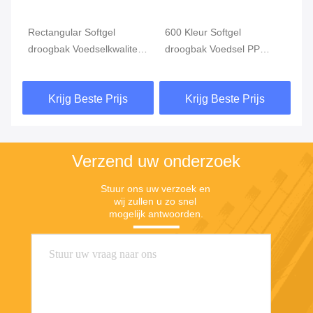
600 Kleur Softgel
PP-materiaal Softgel
Ni
it
droogbak Voedsel PP
droogbak Zuur- en
ca
rechthoekig
alkalibestendige
vo
farmaceutische industrie
Krijg Beste Prijs
Krijg Beste Prijs
Verzend uw onderzoek
Stuur ons uw verzoek en 
wij zullen u zo snel 
mogelijk antwoorden.