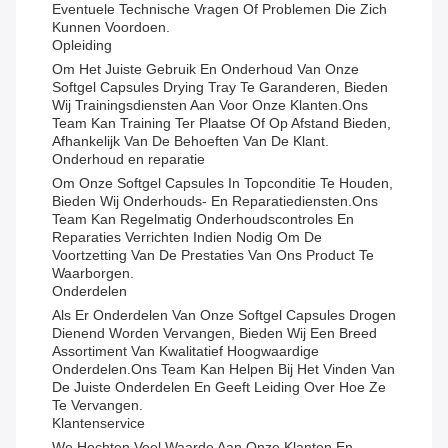
Eventuele Technische Vragen Of Problemen Die Zich
Kunnen Voordoen.
Opleiding
Om Het Juiste Gebruik En Onderhoud Van Onze
Softgel Capsules Drying Tray Te Garanderen, Bieden
Wij Trainingsdiensten Aan Voor Onze Klanten.Ons
Team Kan Training Ter Plaatse Of Op Afstand Bieden,
Afhankelijk Van De Behoeften Van De Klant.
Onderhoud en reparatie
Om Onze Softgel Capsules In Topconditie Te Houden,
Bieden Wij Onderhouds- En Reparatiediensten.Ons
Team Kan Regelmatig Onderhoudscontroles En
Reparaties Verrichten Indien Nodig Om De
Voortzetting Van De Prestaties Van Ons Product Te
Waarborgen.
Onderdelen
Als Er Onderdelen Van Onze Softgel Capsules Drogen
Dienend Worden Vervangen, Bieden Wij Een Breed
Assortiment Van Kwalitatief Hoogwaardige
Onderdelen.Ons Team Kan Helpen Bij Het Vinden Van
De Juiste Onderdelen En Geeft Leiding Over Hoe Ze
Te Vervangen.
Klantenservice
We Hechten Veel Waarde Aan Onze Klanten En