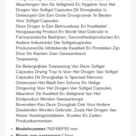
Waarborgen Van De Veiligheid En Hygiëne Voor Het
Drogen Van Softgel Capsules.dit Droogbakje Is
Ontworpen Om Een Grote Droogruimte Te Bieden
Voor Softgel Capsules.
Deze Droger Is Een Betrouwbaar En Kwalitatief
Hoogwaardig Product En Wordt Veel Gebruikt In
Farmaceutische Bedrijven, Gezondheidsproducten,en
Andere Industrieën Die Softgelcapsules
ProducerenDe Uitstekende Kwaliteit En Prestaties Zijn
Door De Klanten Zeer Gewaardeerd.
Toepassing
De Belangrijkste Toepassing Van Deze Softgel
Capsules Drying Tray Is Voor Het Drogen Van Softgel
Capsules.Dit Droogbakje Is Speciaal Hiervoor
Ontworpen.Het Biedt Een Schone En Veilige
Omgeving Voor Het Drogen Van Softgel Capsules,
Waardoor De Kwaliteit En Veiligheid Van Het
Eindproduct Worden Gewaarborgd.
Bovendien Kan Deze Droogbak Ook Voor Andere
Doeleinden Worden Gebruikt, Zoals Het Drogen Van
Kleine Voedingsmiddelen, Kruiden En Zaden..
Productkenmerken
Modelnummer:
760*490*55 mm
Plaats van oorsprong:
China