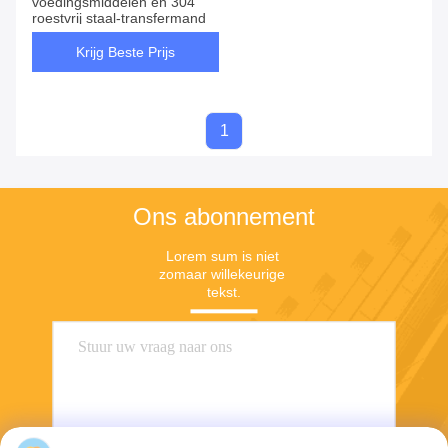
voedingsmiddelen en 304
roestvrij staal-transfermand
Krijg Beste Prijs
1
Ons abonnement
Lorem sum is niet 
zomaar willekeurige 
tekst.