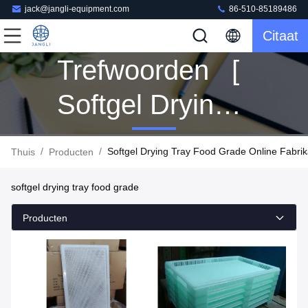
jack@jangli-equipment.com
86-510-85189486
Citaat
Trefwoorden [
Softgel Drying
Tray Food
/
/
Softgel Drying Tray Food Grade Online Fabrik
Thuis
Producten
Grade ]
softgel drying tray food grade
Overeenkomen
Producten
13 Producten