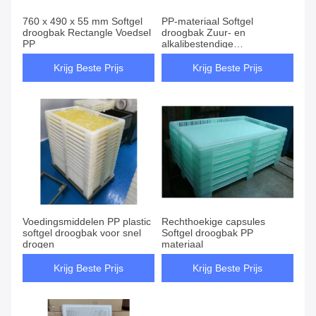
760 x 490 x 55 mm Softgel
PP-materiaal Softgel
droogbak Rectangle Voedsel
droogbak Zuur- en
PP
alkalibestendige
farmaceutische industrie
Krijg Beste Prijs
Krijg Beste Prijs
Voedingsmiddelen PP plastic
Rechthoekige capsules
softgel droogbak voor snel
Softgel droogbak PP
drogen
materiaal
Krijg Beste Prijs
Krijg Beste Prijs