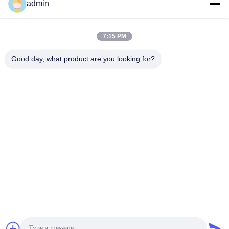
admin
7:15 PM
Stuur
Good day, what product are you looking for?
Wuxi Jangli Machinery Co., Ltd.
jack@jangli-equipment.com
86-510-85189486
No 99, Jinxi Road, Binhu, W
uxi, Jiangsu, China
De Goede Kwaliteit van China De Machine van de Softgelinkapseling
Leverancier. Copyright © 2026 jlsoftgel.com . Alle rechten voorbehoudena.