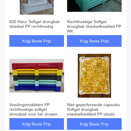
600 Kleur Softgel droogbak
Rechthoekige Softgel
Voedsel PP rechthoekig
droogbak Voedselkwaliteit PP
Wit
Krijg Beste Prijs
Krijg Beste Prijs
Voedingsmiddelen PP
Niet-geperforeerde capsules
rechthoekige softgel
Softgel droogbak
droogbak voor het drogen
voedselkwaliteit PP plastic
van capsules
Krijg Beste Prijs
Krijg Beste Prijs